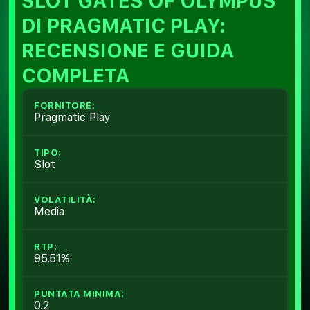
SLOT GATES OF OLYMPUS
DI PRAGMATIC PLAY:
RECENSIONE E GUIDA
COMPLETA
FORNITORE:
Pragmatic Play
TIPO:
Slot
VOLATILITÀ:
Media
RTP:
95.51%
PUNTATA MINIMA:
0.2