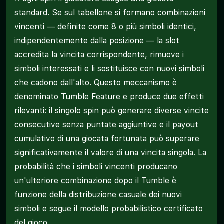
standard. Se sul tabellone si formano combinazioni
vincenti — definite come 8 o più simboli identici,
indipendentemente dalla posizione — la slot
accredita la vincita corrispondente, rimuove i
simboli interessati e li sostituisce con nuovi simboli
che cadono dall'alto. Questo meccanismo è
denominato Tumble Feature e produce due effetti
rilevanti: il singolo spin può generare diverse vincite
consecutive senza puntate aggiuntive e il payout
cumulativo di una giocata fortunata può superare
significativamente il valore di una vincita singola. La
probabilità che i simboli vincenti producano
un'ulteriore combinazione dopo il Tumble è
funzione della distribuzione casuale dei nuovi
simboli e segue il modello probabilistico certificato
del gioco.