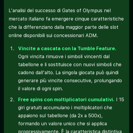
L'analisi del successo di Gates of Olympus nel
mercato italiano fa emergere cinque caratteristiche
che la differenziano dalla maggior parte delle slot
online disponibili sui concessionari ADM.
Vincite a cascata con la Tumble Feature.
Ogni vincita rimuove i simboli vincenti dal
tabellone e li sostituisce con nuovi simboli che
cadono dall'alto. La singola giocata può quindi
generare più vincite consecutive, prolungando
il valore di ogni spin.
Free spins con moltiplicatori cumulativi.
I 15
giri gratuiti accumulano i moltiplicatori che
appaiono sul tabellone (da 2x a 500x),
formando un valore unico che si applica
progressivamente. È la caratteristica distintiva