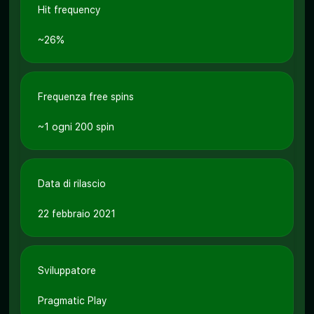
Hit frequency
~26%
Frequenza free spins
~1 ogni 200 spin
Data di rilascio
22 febbraio 2021
Sviluppatore
Pragmatic Play