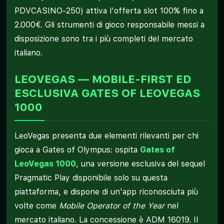
PDVCASINO-250) attiva l'offerta slot 100% fino a
2.000€. Gli strumenti di gioco responsabile messi a
disposizione sono tra i più completi del mercato
italiano.
LEOVEGAS — MOBILE-FIRST ED
ESCLUSIVA GATES OF LEOVEGAS
1000
LeoVegas presenta due elementi rilevanti per chi
gioca a Gates of Olympus: ospita
Gates of
LeoVegas 1000
, una versione esclusiva del sequel
Pragmatic Play disponibile solo su questa
piattaforma, e dispone di un'app riconosciuta più
volte come
Mobile Operator of the Year
nel
mercato italiano. La concessione è ADM 16019. Il