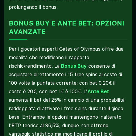
prolungando il bonus.
BONUS BUY E ANTE BET: OPZIONI
AVANZATE
Per i giocatori esperti Gates of Olympus offre due
modalità che modificano il rapporto
rischio/rendimento. La
Bonus Buy
consente di
acquistare direttamente i 15 free spins al costo di
100 volte la puntata corrente: con bet 0,20€ il
costo è 20€, con bet 1€ è 100€. L'
Ante Bet
aumenta il bet del 25% in cambio di una probabilità
raddoppiata di attivare i free spins durante il gioco
base. Entrambe le opzioni mantengono inalterato
l'RTP teorico al 96,5%, dunque non offrono
vantaggio statistico ma modificano il profilo di