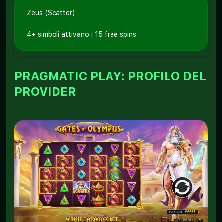
Zeus (Scatter)
4+ simboli attivano i 15 free spins
PRAGMATIC PLAY: PROFILO DEL
PROVIDER